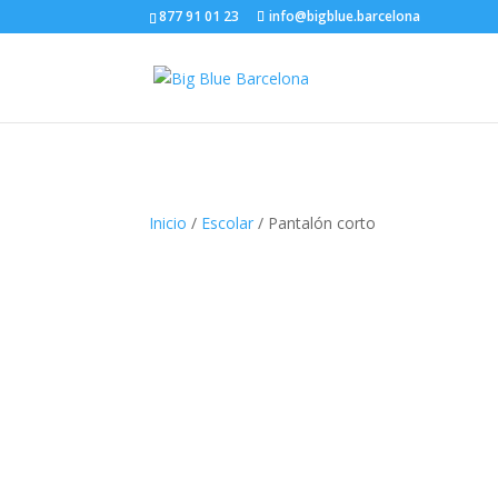
877 91 01 23
info@bigblue.barcelona
Inicio
/
Escolar
/ Pantalón corto