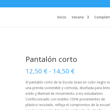
Inicio
Verano
Complem
Pantalón corto
Rango
12,50
€
-
14,50
€
de
precios:
El pantalón corto de la Escola Gravi en color negro e
desde
una prenda sostenible y cómoda, diseñada para brin
12,50 €
estilo y libertad de movimiento a los estudiantes.
hasta
Confeccionado con textiles 100% provenientes de
14,50 €
plástico reciclado, refleja el compromiso de la escue