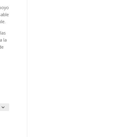
apoyo
sable
le.
las
a la
de