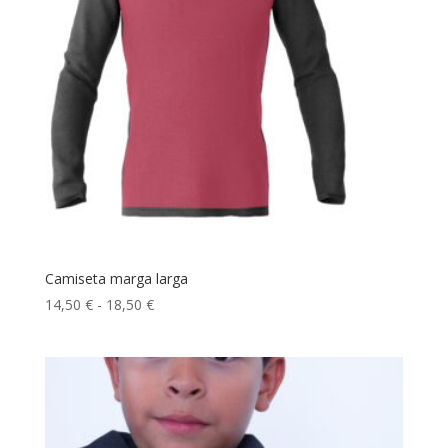
Camiseta marga larga
Rango
14,50
€
-
18,50
€
de
precios:
desde
14,50 €
hasta
18,50 €