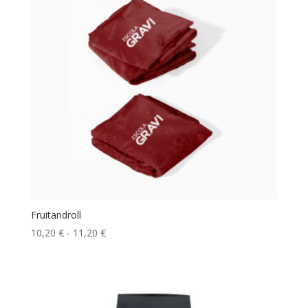
14,50 €
Fruitandroll
Rango
10,20
€
-
11,20
€
de
precios:
desde
10,20 €