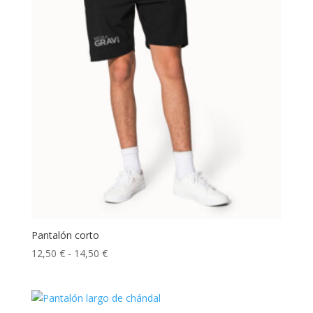
hasta
19,00 €
Pantalón corto
Rango
12,50
€
-
14,50
€
de
precios:
desde