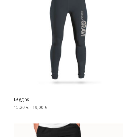
hasta
11,20 €
Leggins
Rango
15,20
€
-
19,00
€
de
precios:
desde
15,20 €