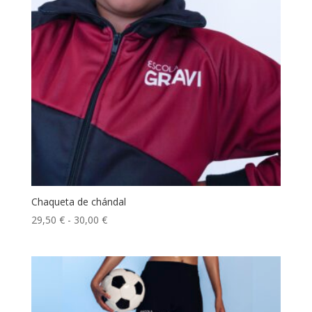
Chaqueta de chándal
Rango
29,50
€
-
30,00
€
de
precios:
desde
29,50 €
hasta