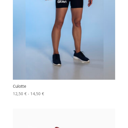
30,00 €
Culotte
Rango
12,50
€
-
14,50
€
de
precios:
desde
12,50 €
hasta