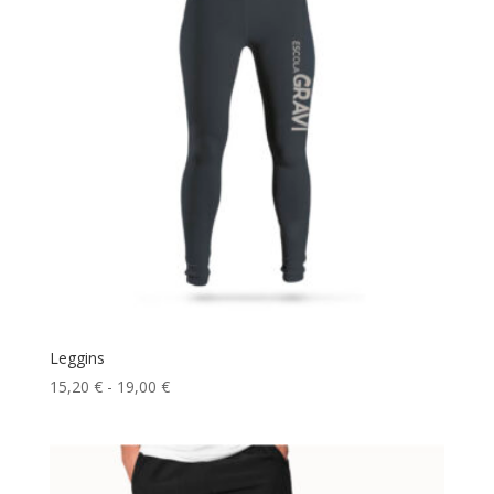
hasta
11,20 €
Leggins
Rango
15,20
€
-
19,00
€
de
precios:
desde
15,20 €