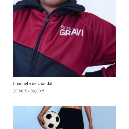
Chaqueta de chándal
Rango
29,50
€
-
30,00
€
de
precios:
desde
29,50 €
hasta