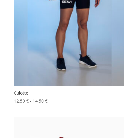
30,00 €
Culotte
Rango
12,50
€
-
14,50
€
de
precios:
desde
12,50 €
hasta