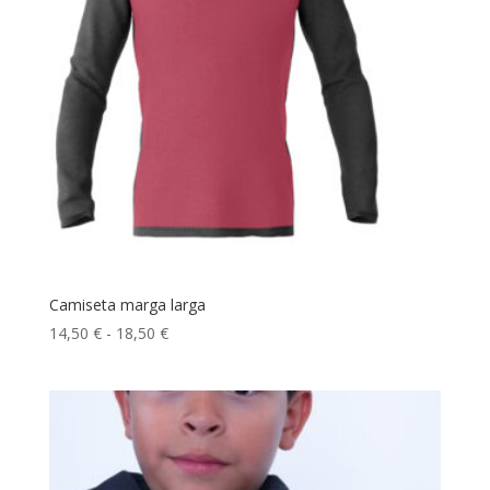
Camiseta marga larga
Rango
14,50
€
-
18,50
€
de
precios:
desde
14,50 €
hasta
18,50 €