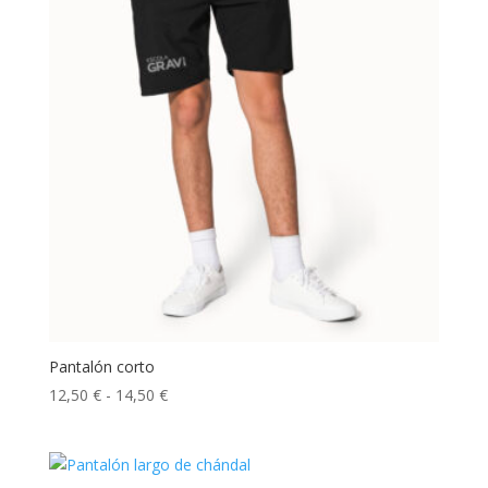
hasta
19,00 €
Pantalón corto
Rango
12,50
€
-
14,50
€
de
precios:
desde