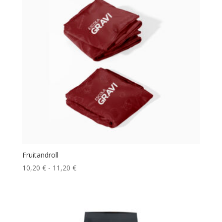
14,50 €
Fruitandroll
Rango
10,20
€
-
11,20
€
de
precios:
desde
10,20 €