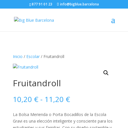
877 91 01 23
info@bigblue.barcelona
Inicio
/
Escolar
/ Fruitandroll
Fruitandroll
Rango
10,20
€
-
11,20
€
de
precios:
La Bolsa Merienda o Porta Bocadillos de la Escola
desde
Gravi es una elección inteligente y consciente para los
10,20 €
estudiantes y sus familias. Con su diseño sostenible y