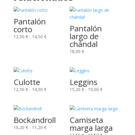
Pantalón
Pantalón
corto
largo de
Rango
12,50
€
-
14,50
€
chándal
de
precios:
18,00
€
desde
12,50 €
hasta
14,50 €
Culotte
Leggins
Rango
Rango
12,50
€
-
14,50
€
15,20
€
-
19,00
€
de
de
precios:
precios:
desde
desde
12,50 €
15,20 €
Bockandroll
Camiseta
hasta
hasta
marga larga
Rango
10,20
€
-
11,20
€
14,50 €
19,00 €
de
Rango