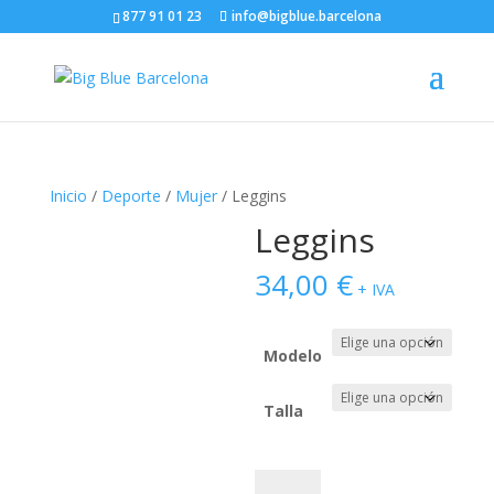
877 91 01 23
info@bigblue.barcelona
Inicio
/
Deporte
/
Mujer
/ Leggins
Leggins
34,00
€
+ IVA
Modelo
Talla
Leggins