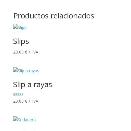
Productos relacionados
Slips
20,00
€
+ IVA
Slip a rayas
Valorado con
20,00
€
+ IVA
5.00
de 5