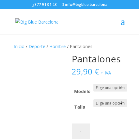
877 91 01 23
info@bigblue.barcelona
Inicio
/
Deporte
/
Hombre
/ Pantalones
Pantalones
29,90
€
+ IVA
Modelo
Talla
Pantalones
cantidad