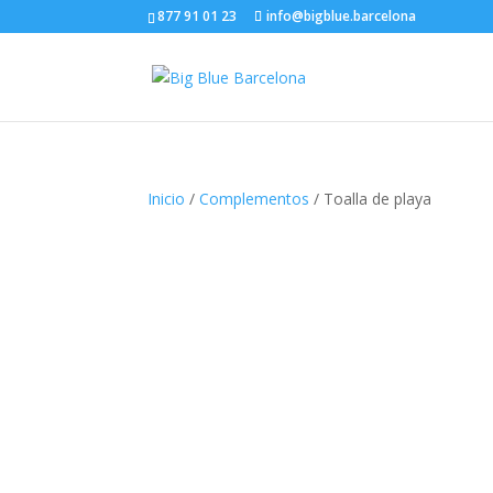
877 91 01 23
info@bigblue.barcelona
Inicio
/
Complementos
/ Toalla de playa