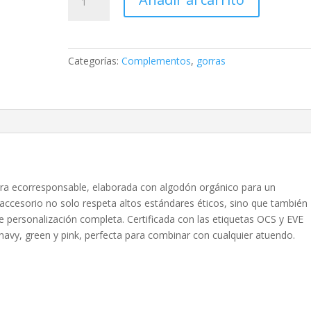
ecorresponsable
efecto
lavado
cantidad
Categorías:
Complementos
,
gorras
orra ecorresponsable, elaborada con algodón orgánico para un
accesorio no solo respeta altos estándares éticos, sino que también
e personalización completa. Certificada con las etiquetas OCS y EVE
avy, green y pink, perfecta para combinar con cualquier atuendo.