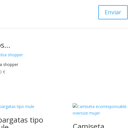
os…
a shopper
90
€
pargatas tipo
Camiseta
le