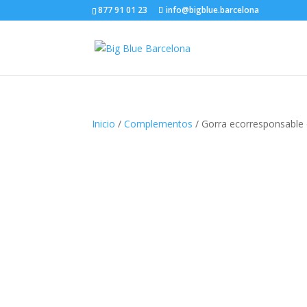
877 91 01 23
info@bigblue.barcelona
Inicio
/
Complementos
/ Gorra ecorresponsable 