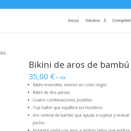
Inicio
Verano
Complem
ambú
Bikini de aros de bambú
35,00
€
+ IVA
Bikini reversible, interior en color negro.
Bikini de dos piezas
Cuatro combinaciones posibles.
Top halter que equilibra los hombros
Aro central de bambú que ayuda a sujetar y realzar 
pecho.
Braguita unida con aros a ambos lados que estiliza 