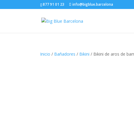
877 91 01 23
info@bigblue.barcelona
Inicio
/
Bañadores
/
Bikini
/ Bikini de aros de b