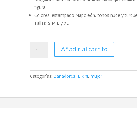
figura.
Colores: estampado Napoleón, tonos nude y turque
Tallas: S M L y XL
Bikini
Añadir al carrito
de
aros
de
bambú
Categorías:
Bañadores
,
Bikini
,
mujer
cantidad