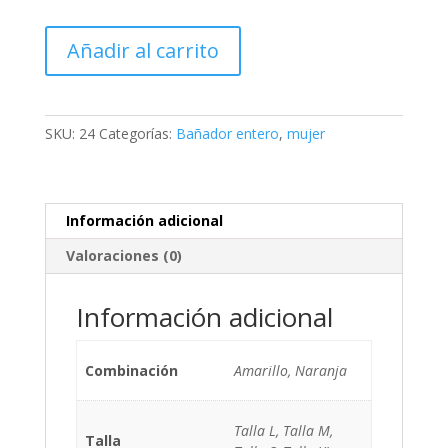
Bañador
Añadir al carrito
Costa
Dorada
(liso)
cantidad
SKU:
24
Categorías:
Bañador entero
,
mujer
Información adicional
Valoraciones (0)
Información adicional
Combinación
Amarillo, Naranja
Talla L, Talla M,
Talla