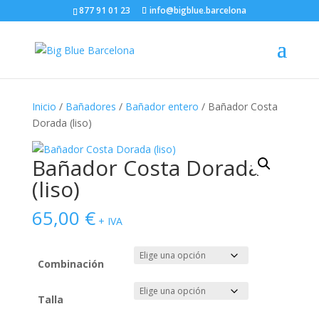
877 91 01 23
info@bigblue.barcelona
Inicio
/
Bañadores
/
Bañador entero
/ Bañador Costa
Dorada (liso)
Bañador Costa Dorada
(liso)
65,00
€
+ IVA
Combinación
Talla