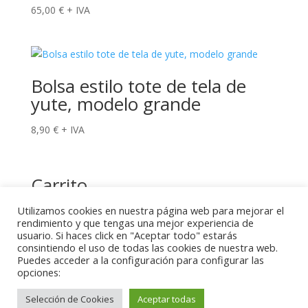
65,00
€
+ IVA
Bolsa estilo tote de tela de
yute, modelo grande
8,90
€
+ IVA
Carrito
Utilizamos cookies en nuestra página web para mejorar el
rendimiento y que tengas una mejor experiencia de
usuario. Si haces click en "Aceptar todo" estarás
consintiendo el uso de todas las cookies de nuestra web.
Puedes acceder a la configuración para configurar las
opciones:
2022. Big Blue Barcelona. Todos los derechos
reservados. Proyecto desarrollado por
WAYD Digital
Selección de Cookies
Aceptar todas