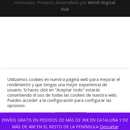
reservados. Proyecto desarrollado por
WAYD Digital
Hub
Utilizamos cookies en nuestra página web para mejorar el
rendimiento y que tengas una mejor experiencia de
usuario. Si haces click en "Aceptar todo" estarás
consintiendo el uso de todas las cookies de nuestra web.
Puedes acceder a la configuración para configurar las
opciones:
Selección de Cookies
Aceptar todas
ENVÍOS GRATIS EN PEDIDOS DE MÁS DE 30€ EN CATALUÑA Y DE
MÁS DE 40€ EN EL RESTO DE LA PENÍNSULA
Descartar