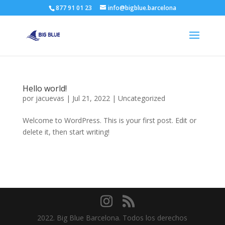
877 91 01 23
info@bigblue.barcelona
Hello world!
por
jacuevas
|
Jul 21, 2022
|
Uncategorized
Welcome to WordPress. This is your first post. Edit or
delete it, then start writing!
2022. Big Blue Barcelona. Todos los derechos